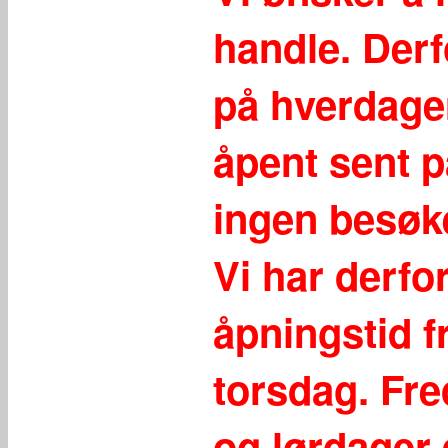
handle. Derf
på hverdager.
åpent sent på
ingen besøke
Vi har derfo
åpningstid f
torsdag. Fre
og lørdager 