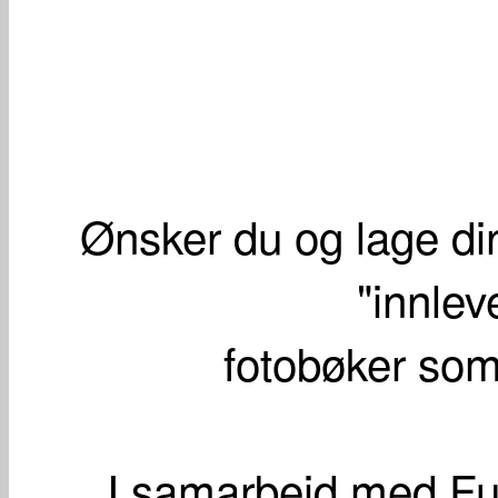
Ønsker du og lage di
"innlev
fotobøker som
I samarbeid med Fuji